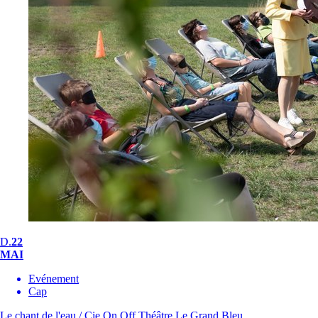
D.
22
MAI
Evénement
Cap
Le chant de l'eau / Cie On Off
Théâtre Le Grand Bleu