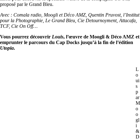
proposé par le Grand Bleu.
Avec : Comala radio, Moogli et Déco AMZ, Quentin Pruvost, l’Institut
pour la Photographie, Le Grand Bleu, Cie Detournoyment, Attacafa,
TCF, Cie On Off…
Vous pourrez découvrir
Louis
, l’œuvre de Moogli & Déco AMZ et
emprunter le parcours du Cap Docks jusqu’à la fin de l’édition
Utopia
.
L
o
ui
s
p
ar
M
o
o
gl
i
&
D