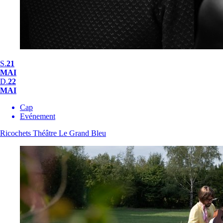
S.
21
MAI
D.
22
MAI
Cap
Evénement
Ricochets
Théâtre Le Grand Bleu