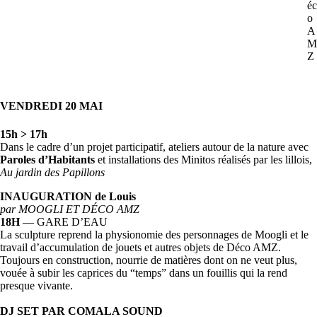
éc
o
A
M
Z
VENDREDI 20 MAI
15h > 17h
Dans le cadre d’un projet participatif, ateliers autour de la nature avec
Paroles d’Habitants
et installations des Minitos réalisés par les lillois,
Au jardin des Papillons
INAUGURATION de Louis
par MOOGLI ET DÉCO AMZ
18H
— GARE D’EAU
La sculpture reprend la physionomie des personnages de Moogli et le
travail d’accumulation de jouets et autres objets de Déco AMZ.
Toujours en construction, nourrie de matières dont on ne veut plus,
vouée à subir les caprices du “temps” dans un fouillis qui la rend
presque vivante.
DJ SET PAR COMALA SOUND