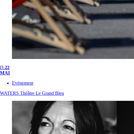
D.
22
MAI
Evénement
WATERS
Théâtre Le Grand Bleu