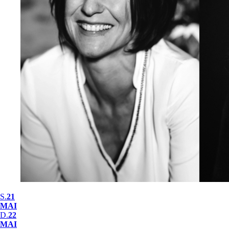
S.
21
MAI
D.
22
MAI