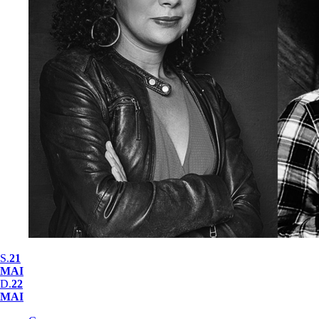
S.
21
MAI
D.
22
MAI