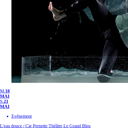
M.
18
MAI
S.
21
MAI
Evénement
L'eau douce / Cie Pernette
Théâtre Le Grand Bleu