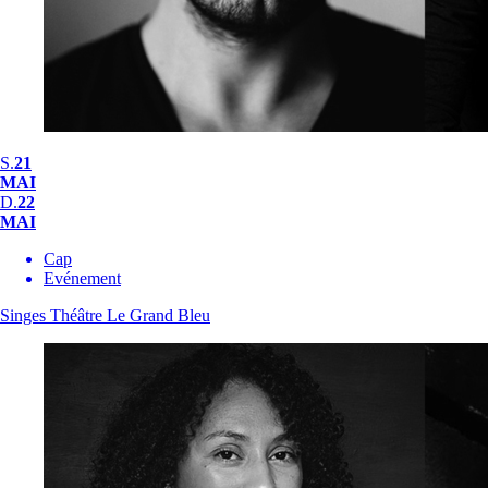
S.
21
MAI
D.
22
MAI
Cap
Evénement
Singes
Théâtre Le Grand Bleu