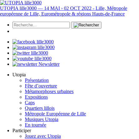
UTOPIA lille3000 — 14 MAI › 02 OCT 2022 - Lille, Métropole
européenne de Lille, Eurométropole & régions Hauts-de-France
Newsletter
Utopia
Présentation
Fête d’ouverture
Métamorphoses urbaines
Expositions
Caps
Quartiers lillois
Métropole Européenne de Lille
Musiques Utopia
En tournée
Participer
Jouez avec Utopia