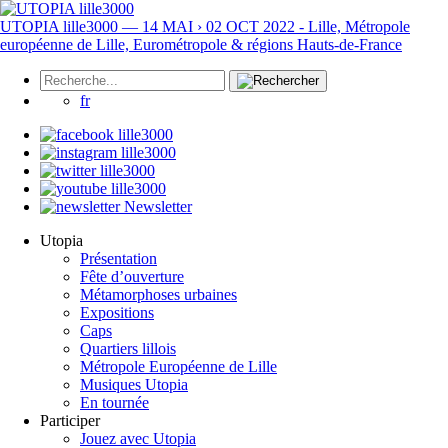
UTOPIA lille3000 — 14 MAI › 02 OCT 2022 - Lille, Métropole
européenne de Lille, Eurométropole & régions Hauts-de-France
fr
Newsletter
Utopia
Présentation
Fête d’ouverture
Métamorphoses urbaines
Expositions
Caps
Quartiers lillois
Métropole Européenne de Lille
Musiques Utopia
En tournée
Participer
Jouez avec Utopia