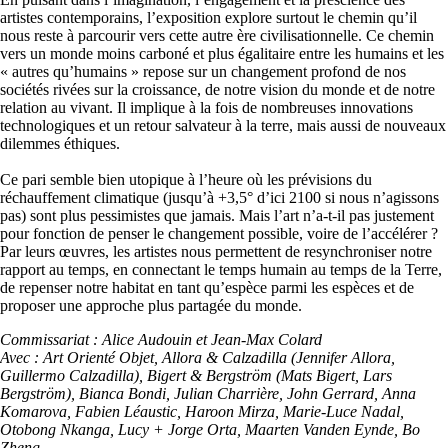
artistes contemporains, l’exposition explore surtout le chemin qu’il
nous reste à parcourir vers cette autre ère civilisationnelle. Ce chemin
vers un monde moins carboné et plus égalitaire entre les humains et les
« autres qu’humains » repose sur un changement profond de nos
sociétés rivées sur la croissance, de notre vision du monde et de notre
relation au vivant. Il implique à la fois de nombreuses innovations
technologiques et un retour salvateur à la terre, mais aussi de nouveaux
dilemmes éthiques.
Ce pari semble bien utopique à l’heure où les prévisions du
réchauffement climatique (jusqu’à +3,5° d’ici 2100 si nous n’agissons
pas) sont plus pessimistes que jamais. Mais l’art n’a-t-il pas justement
pour fonction de penser le changement possible, voire de l’accélérer ?
Par leurs œuvres, les artistes nous permettent de resynchroniser notre
rapport au temps, en connectant le temps humain au temps de la Terre,
de repenser notre habitat en tant qu’espèce parmi les espèces et de
proposer une approche plus partagée du monde.
Commissariat : Alice Audouin et Jean-Max Colard
Avec : Art Orienté Objet, Allora & Calzadilla (Jennifer Allora,
Guillermo Calzadilla), Bigert & Bergström (Mats Bigert, Lars
Bergström), Bianca Bondi, Julian Charrière, John Gerrard, Anna
Komarova, Fabien Léaustic, Haroon Mirza, Marie-Luce Nadal,
Otobong Nkanga, Lucy + Jorge Orta, Maarten Vanden Eynde, Bo
Zheng.