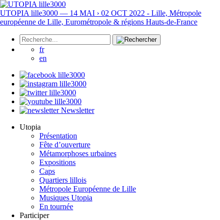
UTOPIA lille3000 — 14 MAI › 02 OCT 2022 - Lille, Métropole
européenne de Lille, Eurométropole & régions Hauts-de-France
fr
en
Newsletter
Utopia
Présentation
Fête d’ouverture
Métamorphoses urbaines
Expositions
Caps
Quartiers lillois
Métropole Européenne de Lille
Musiques Utopia
En tournée
Participer