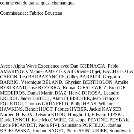
comme état de transe quasi chamanique.
Commissariat : Fabrice Bousteau
Avec : Alpha Wave Experience avec Dan GHENACIA, Pablo
AMARINGO, Manuel AMEZTO, Art Orienté Objet, BACHELOT &
CARON, Léa BARBAZANGES, Gilles BARBIER, Gregorio
BARRIO, Véronique BÉLAND, Ghyslain BERTHOLON, Amélie
BERTRAND, José BEZERRA, Roman CIESLEWICZ, Emo DE
MEDEIROS, Daniel Martin DIAZ, Hervé DI ROSA, Leandro
ERLICH, Jaider ESBELL, Alain FLEISCHER, Jean-François
FOURTOU, Thomas GRÜNFELD, Philip HAAS, William
HAWKINS, Benoit HUOT, Fabrice HYBER, Jackie KAYSER,
Norbert H. KOX, Tetsumi KUDO, Hongbo LI, Edward LIPSKI,
David LYNCH, Kate MccGWIRE, Giuseppe PENONE, PEYBAK,
Lucie PICANDET, Paola PIVI, Salustiano PORTILLO, Joanna
RAJKOWSKA, Jordane SAGET, Pierre SEINTURIER, Soundwalk