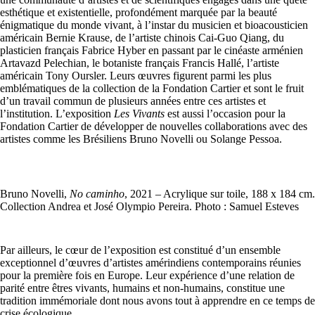
esthétique et existentielle, profondément marquée par la beauté
énigmatique du monde vivant, à l’instar du musicien et bioacousticien
américain Bernie Krause, de l’artiste chinois Cai-Guo Qiang, du
plasticien français Fabrice Hyber en passant par le cinéaste arménien
Artavazd Pelechian, le botaniste français Francis Hallé, l’artiste
américain Tony Oursler. Leurs œuvres figurent parmi les plus
emblématiques de la collection de la Fondation Cartier et sont le fruit
d’un travail commun de plusieurs années entre ces artistes et
l’institution. L’exposition
Les Vivants
est aussi l’occasion pour la
Fondation Cartier de développer de nouvelles collaborations avec des
artistes comme les Brésiliens Bruno Novelli ou Solange Pessoa.
Bruno Novelli,
No caminho
, 2021 – Acrylique sur toile, 188 x 184 cm.
Collection Andrea et José Olympio Pereira. Photo : Samuel Esteves
Par ailleurs, le cœur de l’exposition est constitué d’un ensemble
exceptionnel d’œuvres d’artistes amérindiens contemporains réunies
pour la première fois en Europe. Leur expérience d’une relation de
parité entre êtres vivants, humains et non-humains, constitue une
tradition immémoriale dont nous avons tout à apprendre en ce temps de
crise écologique.