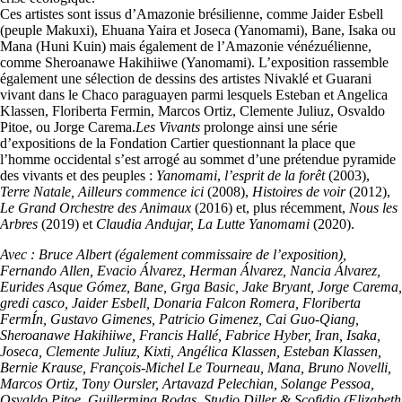
Ces artistes sont issus d’Amazonie brésilienne, comme Jaider Esbell
(peuple Makuxi), Ehuana Yaira et Joseca (Yanomami), Bane, Isaka ou
Mana (Huni Kuin) mais également de l’Amazonie vénézuélienne,
comme Sheroanawe Hakihiiwe (Yanomami). L’exposition rassemble
également une sélection de dessins des artistes Nivaklé et Guarani
vivant dans le Chaco paraguayen parmi lesquels Esteban et Angelica
Klassen, Floriberta Fermin, Marcos Ortiz, Clemente Juliuz, Osvaldo
Pitoe, ou Jorge Carema.
Les Vivants
prolonge ainsi une série
d’expositions de la Fondation Cartier questionnant la place que
l’homme occidental s’est arrogé au sommet d’une prétendue pyramide
des vivants et des peuples :
Yanomami
,
l’esprit de la forêt
(2003),
Terre Natale, Ailleurs commence ici
(2008),
Histoires de voir
(2012),
Le Grand Orchestre des Animaux
(2016) et, plus récemment,
Nous les
Arbres
(2019) et
Claudia Andujar, La Lutte Yanomami
(2020).
Avec : Bruce Albert (également commissaire de l’exposition),
Fernando Allen, Evacio Álvarez, Herman Álvarez, Nancia Álvarez,
Eurides Asque Gómez, Bane, Grga Basic, Jake Bryant, Jorge Carema,
gredi casco, Jaider Esbell, Donaria Falcon Romera, Floriberta
FermÍn, Gustavo Gimenes, Patricio Gimenez, Cai Guo-Qiang,
Sheroanawe Hakihiiwe, Francis Hallé, Fabrice Hyber, Iran, Isaka,
Joseca, Clemente Juliuz, Kixti, Angélica Klassen, Esteban Klassen,
Bernie Krause, François-Michel Le Tourneau, Mana, Bruno Novelli,
Marcos Ortiz, Tony Oursler, Artavazd Pelechian, Solange Pessoa,
Osvaldo Pitoe, Guillermina Rodas, Studio Diller & Scofidio (Elizabeth