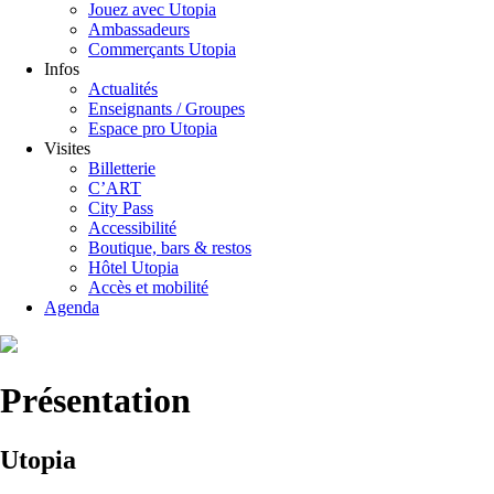
Jouez avec Utopia
Ambassadeurs
Commerçants Utopia
Infos
Actualités
Enseignants / Groupes
Espace pro Utopia
Visites
Billetterie
C’ART
City Pass
Accessibilité
Boutique, bars & restos
Hôtel Utopia
Accès et mobilité
Agenda
Présentation
Utopia