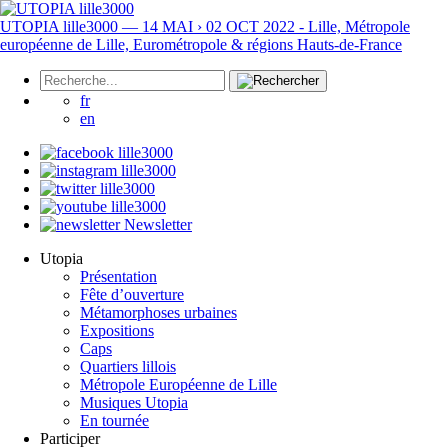
UTOPIA lille3000 — 14 MAI › 02 OCT 2022 - Lille, Métropole
européenne de Lille, Eurométropole & régions Hauts-de-France
fr
en
Newsletter
Utopia
Présentation
Fête d’ouverture
Métamorphoses urbaines
Expositions
Caps
Quartiers lillois
Métropole Européenne de Lille
Musiques Utopia
En tournée
Participer