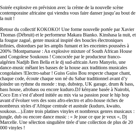
Soirée explosive en prévision avec la crème de la nouvelle scène
contemporaine africaine qui viendra vous faire danser jusqu’au bout de
la nuit !
Retour du collectif KOKOKO! Une forme nouvelle portée par Xavier
Thomas (Débruit) et le performeur Makara Bianko. Kinshasa la nuit, et
la fougue zagué, genre musical inspiré des boucles électroniques
infinies, distordues par les amplis fumant et les enceintes poussées à
200% !Montparnasse : An explosive mixture of South African House
and Congolese Soukouss ! Concoctée par le producteur franco-
algérien Nadjib Ben Bella et le dj sud-africain Aero Manyelo, une
dance-music mêlant les basses de la house aux traditions musicales
congolaises !Electro-sabar ! Guiss Guiss Bou respecte chaque chant,
chaque code, écoute chaque son né du Sabar traditionnel avant d’y
joindre un rythme du monde : trap, dubstep, UK garage, drum & bass,
bass house, afrobass ou encore kuduro.DJ kényane basée à Nairobi,
Coco Em s’est d’abord initiée au mix via sa passion pour le hip hop
avant d’évoluer vers des sons afro-electro et afro-house riches de
nombreux styles d’Afrique centrale et australe (kuduro, kwaito,
soukous…).Entre trois platines vinyles et nombreux genres musicaux :
jungle, dub ou encore dance music : « Je joue ce que je veux », Dj
Marcelle. Une sélection singulière tirée d’une collection de plus de 20
000 vinyles !