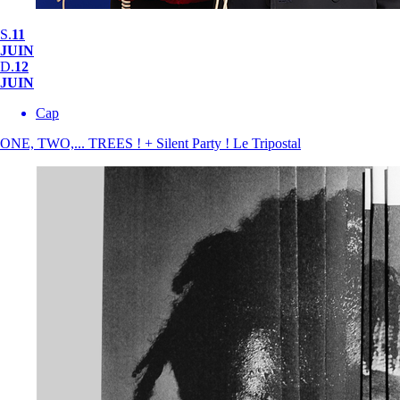
S.
11
JUIN
D.
12
JUIN
Cap
ONE, TWO,... TREES ! + Silent Party !
Le Tripostal