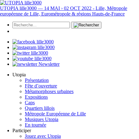
UTOPIA lille3000 — 14 MAI › 02 OCT 2022 - Lille, Métropole
européenne de Lille, Eurométropole & régions Hauts-de-France
Newsletter
Utopia
Présentation
Fête d’ouverture
Métamorphoses urbaines
Expositions
Caps
Quartiers lillois
Métropole Européenne de Lille
Musiques Utopia
En tournée
Participer
Jouez avec Utopia