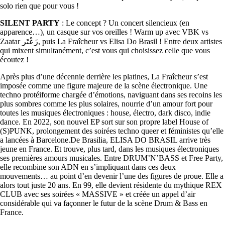
solo rien que pour vous !
SILENT PARTY
: Le concept ? Un concert silencieux (en
apparence…), un casque sur vos oreilles ! Warm up avec VBK vs
Zaatar زَعْتَر, puis La Fraîcheur vs Elisa Do Brasil ! Entre deux artistes
qui mixent simultanément, c’est vous qui choisissez celle que vous
écoutez !
Après plus d’une décennie derrière les platines, La Fraîcheur s’est
imposée comme une figure majeure de la scène électronique. Une
techno protéiforme chargée d’émotions, naviguant dans ses recoins les
plus sombres comme les plus solaires, nourrie d’un amour fort pour
toutes les musiques électroniques : house, électro, dark disco, indie
dance. En 2022, son nouvel EP sort sur son propre label House of
(S)PUNK, prolongement des soirées techno queer et féministes qu’elle
a lancées à Barcelone.De Brasilia, ELISA DO BRASIL arrive très
jeune en France. Et trouve, plus tard, dans les musiques électroniques
ses premières amours musicales. Entre DRUM’N’BASS et Free Party,
elle recombine son ADN en s’impliquant dans ces deux
mouvements… au point d’en devenir l’une des figures de proue. Elle a
alors tout juste 20 ans. En 99, elle devient résidente du mythique REX
CLUB avec ses soirées « MASSIVE » et créée un appel d’air
considérable qui va façonner le futur de la scène Drum & Bass en
France.