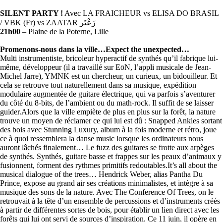
SILENT PARTY !
Avec LA FRAICHEUR vs ELISA DO BRASIL
/ VBK (Fr) vs ZAATAR زَعْتَر
21h00
– Plaine de la Poterne, Lille
Promenons-nous dans la ville…Expect the unexpected…
Multi instrumentiste, bricoleur hyperactif de synthés qu’il fabrique lui-
même, développeur (il a travaillé sur EōN, l’appli musicale de Jean-
Michel Jarre), YMNK est un chercheur, un curieux, un bidouilleur. Et
cela se retrouve tout naturellement dans sa musique, expédition
modulaire augmentée de guitare électrique, qui va parfois s’aventurer
du côté du 8-bits, de l’ambient ou du math-rock. Il suffit de se laisser
guider.Alors que la ville empiète de plus en plus sur la forêt, la nature
trouve un moyen de réclamer ce qui lui est dû : Snapped Ankles sortant
des bois avec Stunning Luxury, album à la fois moderne et rétro, joue
ce à quoi ressemblera la danse music lorsque les ordinateurs nous
auront lâchés finalement… Le fuzz des guitares se frotte aux arpèges
de synthés. Synthés, guitare basse et frappes sur les peaux d’animaux y
fusionnent, forment des rythmes primitifs redoutables.It’s all about the
musical dialogue of the trees… Hendrick Weber, alias Pantha Du
Prince, expose au grand air ses créations minimalistes, et intègre à sa
musique des sons de la nature. Avec The Conference Of Trees, on le
retrouvait à la tête d’un ensemble de percussions et d’instruments créés
à partir de différentes sortes de bois, pour établir un lien direct avec les
forêts qui lui ont servi de sources d’inspiration. Ce 11 juin, il opère en