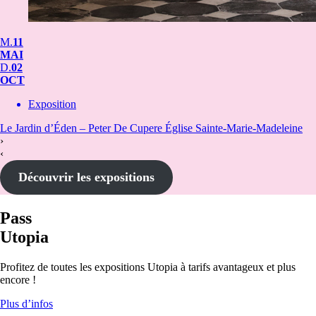
M.
11
MAI
D.
02
OCT
Exposition
Le Jardin d’Éden – Peter De Cupere
Église Sainte-Marie-Madeleine
›
‹
Découvrir les expositions
Pass
Utopia
Profitez de toutes les expositions Utopia à tarifs avantageux et plus
encore !
Plus d’infos