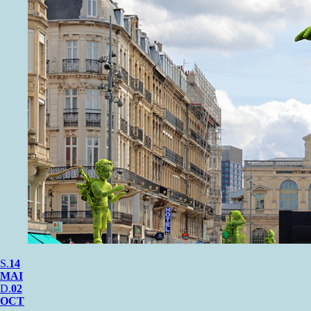
S.
14
MAI
D.
02
OCT