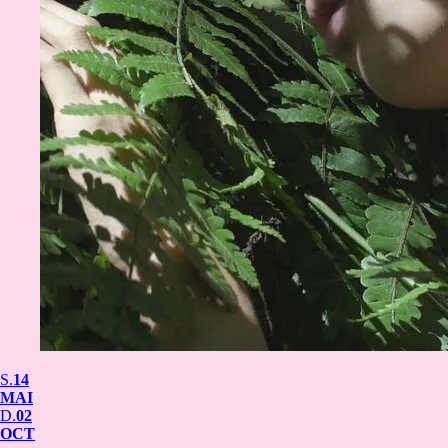
S.
14
MAI
D.
02
OCT