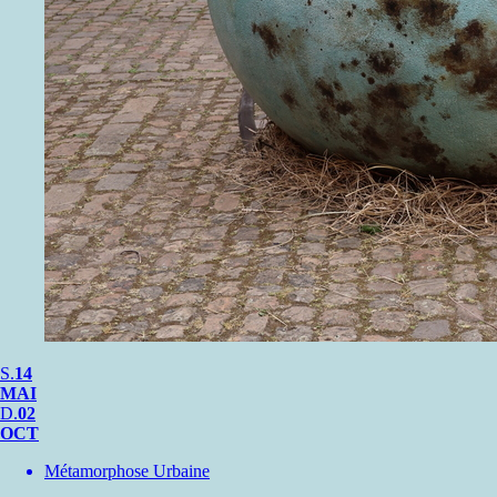
S.
14
MAI
D.
02
OCT
Métamorphose Urbaine