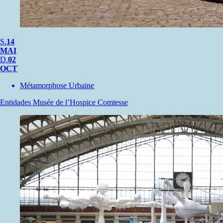
S.
14
MAI
D.
02
OCT
Métamorphose Urbaine
Entidades
Musée de l’Hospice Comtesse