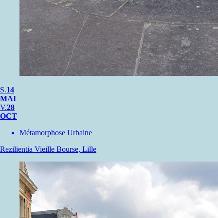
S.
14
MAI
V.
28
OCT
Métamorphose Urbaine
Rezilientia
Vieille Bourse, Lille