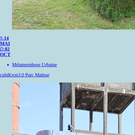
S.
14
MAI
D.
02
OCT
Métamorphose Urbaine
cubiKron3.0
Parc Matisse