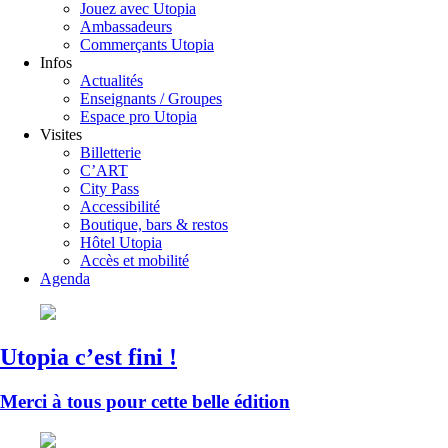
Jouez avec Utopia
Ambassadeurs
Commerçants Utopia
Infos
Actualités
Enseignants / Groupes
Espace pro Utopia
Visites
Billetterie
C’ART
City Pass
Accessibilité
Boutique, bars & restos
Hôtel Utopia
Accès et mobilité
Agenda
Utopia c’est fini !
Merci à tous pour cette belle édition