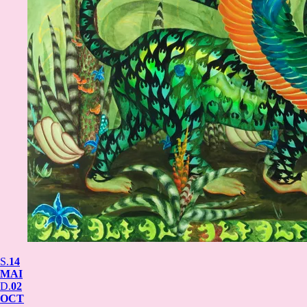
S.
14
MAI
D.
02
OCT