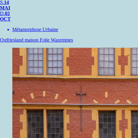
S.
14
MAI
D.
02
OCT
Métamorphose Urbaine
Ostfriesland
maison Folie Wazemmes