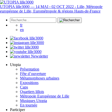
UTOPIA lille3000 — 14 MAI › 02 OCT 2022 - Lille, Métropole
européenne de Lille, Eurométropole & régions Hauts-de-France
fr
en
Newsletter
Utopia
Présentation
Fête d’ouverture
Métamorphoses urbaines
Expositions
Caps
Quartiers lillois
Métropole Européenne de Lille
Musiques Utopia
En tournée
Participer